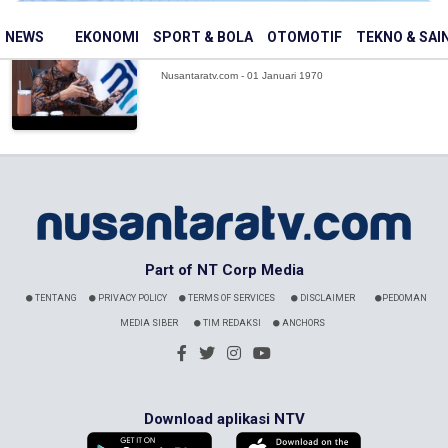
BP BUMN dan Danantara Perkuat Arah
Transformasi BUMN Lima Tahun ke
NEWS
EKONOMI
SPORT & BOLA
OTOMOTIF
TEKNO & SAI
Dep...
Nusantaratv.com - 01 Januari 1970
Part of NT Corp Media
TENTANG
PRIVACY POLICY
TERMS OF SERVICES
DISCLAIMER
PEDOMAN
MEDIA SIBER
TIM REDAKSI
ANCHORS
Download aplikasi NTV