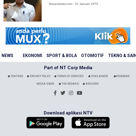
Nusantaratv.com - 01 Januari 1970
NEWS
EKONOMI
SPORT & BOLA
OTOMOTIF
TEKNO & SAI
Part of NT Corp Media
TENTANG
PRIVACY POLICY
TERMS OF SERVICES
DISCLAIMER
PEDOMAN
MEDIA SIBER
TIM REDAKSI
ANCHORS
Download aplikasi NTV