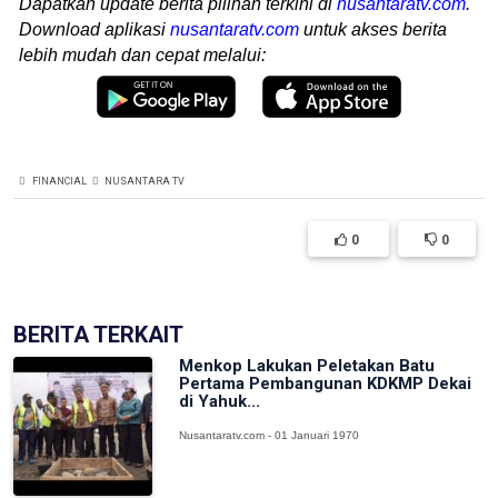
Dapatkan update berita pilihan terkini di
nusantaratv.com
.
Download aplikasi
nusantaratv.com
untuk akses berita
lebih mudah dan cepat melalui:
FINANCIAL
NUSANTARA TV
0
0
BERITA TERKAIT
Menkop Lakukan Peletakan Batu
Pertama Pembangunan KDKMP Dekai
di Yahuk...
Nusantaratv.com - 01 Januari 1970