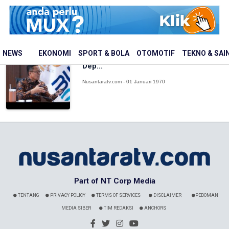
Nusantaratv.com - 01 Januari 1970
BP BUMN dan Danantara Perkuat Arah
NEWS
EKONOMI
SPORT & BOLA
OTOMOTIF
TEKNO & SAI
Transformasi BUMN Lima Tahun ke
Dep...
Nusantaratv.com - 01 Januari 1970
Part of NT Corp Media
TENTANG
PRIVACY POLICY
TERMS OF SERVICES
DISCLAIMER
PEDOMAN
MEDIA SIBER
TIM REDAKSI
ANCHORS