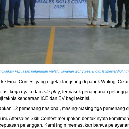
atkan kepuasan pelanggan melalui layanan worry free. (Foto: Istimewa/Wuling)
os ke Final Contest yang digelar langsung di pabrik Wuling, Cika
mulasi kerja nyata dan
role play
, termasuk penanganan pelanggan
ji teknis kendaraan ICE dan EV bagi teknisi.
tapkan 12 pemenang nasional, masing-masing tiga pemenang di 
 ini. Aftersales Skill Contest merupakan bentuk nyata komi
epuasan pelanggan. Kami ingin memastikan bahwa pelayanan ya