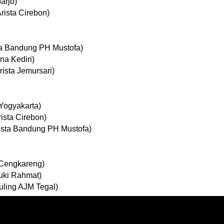
arjo)
rista Cirebon)
ta Bandung PH Mustofa)
na Kediri)
ista Jemursari)
Yogyakarta)
ista Cirebon)
ista Bandung PH Mustofa)
 Cengkareng)
suki Rahmat)
uling AJM Tegal)