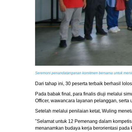
Seremoni penandatanganan komitmen bersama untuk meningk
Dari tahap ini, 30 peserta terbaik berhasil lol
Pada babak final, para finalis diuji melalui si
Officer, wawancara layanan pelanggan, serta u
Setelah melalui penilaian ketat, Wuling mene
"Selamat untuk 12 Pemenang dalam kompetisi
menanamkan budaya kerja berorientasi pada k