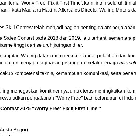
an tema 'Worry Free: Fix it First Time', kami ingin seluruh t
an," kata Maulana Hakim, Aftersales Director Wuling Motors da
les Skill Contest telah menjadi bagian penting dalam perjalanan
a Sales Contest pada 2018 dan 2019, lalu terhenti sementara 
sme tinggi dari seluruh jaringan diler.
lanjutan Wuling dalam memperkuat standar pelatihan dan komp
aan dalam menjaga kepuasan pelanggan melalui tenaga
aftersa
cakup kompetensi teknis, kemampuan komunikasi, serta pener
 Wuling menegaskan komitmennya untuk terus meningkatkan ko
an mewujudkan pengalaman "Worry Free" bagi pelanggan di Indon
Contest 2025 "Worry Free: Fix It First Time":
Arista Bogor)