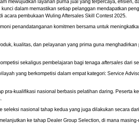
m mewujudkan layanan purna jual yang terpercaya, efisien, dan
 kunci dalam memastikan setiap pelanggan mendapatkan pengal
i acara pembukaan Wuling Aftersales Skill Contest 2025.
seremoni penandatanganan komitmen bersama untuk meningkatk
roduk, kualitas, dan pelayanan yang prima guna menghadirk
kompetisi sekaligus pembelajaran bagi tenaga
aftersales
dari se
 wilayah yang berkompetisi dalam empat kategori: Service Advis
 pra-kualifikasi nasional berbasis pelatihan daring. Peserta 
s.
 ke seleksi nasional tahap kedua yang juga dilakukan secara dar
gi melanjutkan ke tahap Dealer Group Selection, di mana masin
.