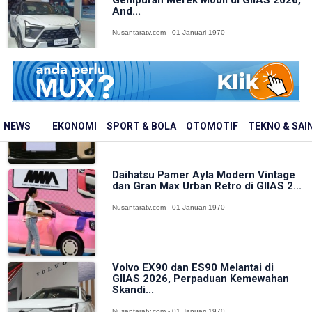
And...
Nusantaratv.com - 01 Januari 1970
Suzuki XL7 Terbaru Jadi Primadona
Test Drive di GIIAS 2026, Fitur dan...
Nusantaratv.com - 01 Januari 1970
NEWS
EKONOMI
SPORT & BOLA
OTOMOTIF
TEKNO & SAI
Daihatsu Pamer Ayla Modern Vintage
dan Gran Max Urban Retro di GIIAS 2...
Nusantaratv.com - 01 Januari 1970
Volvo EX90 dan ES90 Melantai di
GIIAS 2026, Perpaduan Kemewahan
Skandi...
Nusantaratv.com - 01 Januari 1970