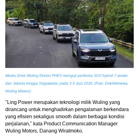
Media Drive Wuling Eksion PHEV menguji performa SUV hybrid 7-seater
dari Jakarta hingga Yogyakarta, pada 3-5 Juni 2026. (Foto: Dok/Istimewa,
Wuling Motors)
"Ling Power merupakan teknologi milik Wuling yang
dirancang untuk menghadirkan pengalaman berkendara
yang efisien sekaligus smooth dalam berbagai kondisi
perjalanan," kata Product Communication Manager
Wuling Motors, Danang Wiratmoko.