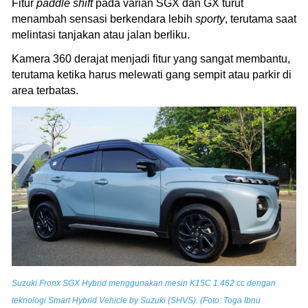
Fitur
paddle shift
pada varian SGX dan GX turut
menambah sensasi berkendara lebih
sporty
, terutama saat
melintasi tanjakan atau jalan berliku.
Kamera 360 derajat menjadi fitur yang sangat membantu,
terutama ketika harus melewati gang sempit atau parkir di
area terbatas.
Suzuki Fronx SGX Hybrid menggunakan mesin K15C 1.462 cc dengan
teknologi Smart Hybrid Vehicle by Suzuki (SHVS). (Foto: Toga Ibnu