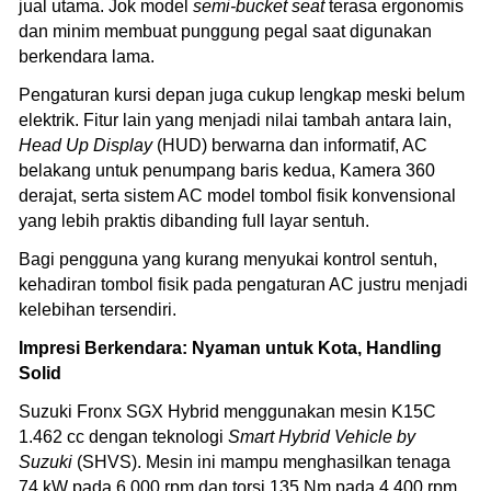
jual utama. Jok model
semi-bucket seat
terasa ergonomis
dan minim membuat punggung pegal saat digunakan
berkendara lama.
Pengaturan kursi depan juga cukup lengkap meski belum
elektrik. Fitur lain yang menjadi nilai tambah antara lain,
Head Up Display
(HUD) berwarna dan informatif, AC
belakang untuk penumpang baris kedua, Kamera 360
derajat, serta sistem AC model tombol fisik konvensional
yang lebih praktis dibanding full layar sentuh.
Bagi pengguna yang kurang menyukai kontrol sentuh,
kehadiran tombol fisik pada pengaturan AC justru menjadi
kelebihan tersendiri.
Impresi Berkendara: Nyaman untuk Kota, Handling
Solid
Suzuki Fronx SGX Hybrid menggunakan mesin K15C
1.462 cc dengan teknologi
Smart Hybrid Vehicle by
Suzuki
(SHVS). Mesin ini mampu menghasilkan tenaga
74 kW pada 6.000 rpm dan torsi 135 Nm pada 4.400 rpm.