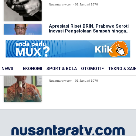
Nusantaratv.com - 01 Januari 1970
Apresiasi Riset BRIN, Prabowo Soroti
Inovasi Pengelolaan Sampah hingga...
Nusantaratv.com - 01 Januari 1970
BAKTI Komdigi Edukasi Kepala Desa di
NEWS
EKONOMI
SPORT & BOLA
OTOMOTIF
TEKNO & SAI
Ende, Pengakuan Korban Investasi...
Nusantaratv.com - 01 Januari 1970