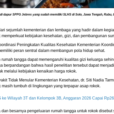
i dapur SPPG Jebres yang sudah memiliki SLHS di Solo, Jawa Tengah, Rabu
 dari sejumlah kementerian dan lembaga yang hadir dalam kegi
uk memperkuat kebijakan kesehatan, gizi, dan pembangunan su
Koordinasi Peningkatan Kualitas Kesehatan Kementerian Koor
emiliki peran sentral dalam membangun pola hidup sehat.
 rumah tangga dapat memengaruhi kualitas gizi keluarga sehin
a berpandangan bahwa hasil penelitian tersebut dapat menja
k melalui kebijakan kenaikan harga rokok.
it Tidak Menular Kementerian Kesehatan, dr. Siti Nadia Tarmi
ak masih tumbuh di lingkungan yang terpapar asap rokok.
e Wilayah 3T dan Kelompok 3B, Anggaran 2026 Capai Rp268
da dan besarnya pengeluaran rumah tangga untuk rokok disebu