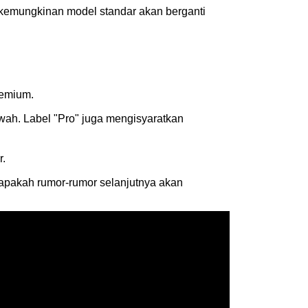
ar kemungkinan model standar akan berganti
premium.
ah. Label "Pro" juga mengisyaratkan
r.
 apakah rumor-rumor selanjutnya akan