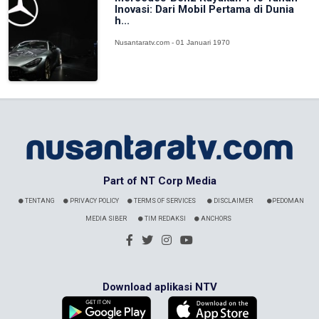
Inovasi: Dari Mobil Pertama di Dunia
h...
Nusantaratv.com - 01 Januari 1970
Part of NT Corp Media
TENTANG
PRIVACY POLICY
TERMS OF SERVICES
DISCLAIMER
PEDOMAN
MEDIA SIBER
TIM REDAKSI
ANCHORS
Download aplikasi NTV