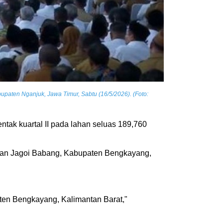
paten Nganjuk, Jawa Timur, Sabtu (16/5/2026). (Foto:
tak kuartal II pada lahan seluas 189,760
tasan Jagoi Babang, Kabupaten Bengkayang,
ten Bengkayang, Kalimantan Barat,"