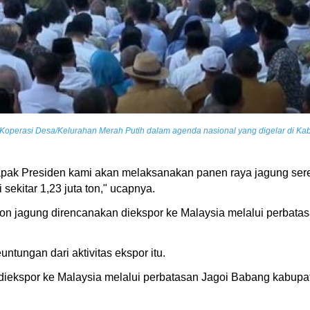
operasi Desa/Kelurahan Merah Putih dalam agenda nasional yang digelar di Kabu
apak Presiden kami akan melaksanakan panen raya jagung seren
sekitar 1,23 juta ton," ucapnya.
0 ton jagung direncanakan diekspor ke Malaysia melalui perba
ntungan dari aktivitas ekspor itu.
 diekspor ke Malaysia melalui perbatasan Jagoi Babang kabupa