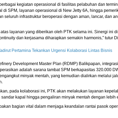
rbagai kegiatan operasional di fasilitas pelabuhan dan termin
di SPM, layanan operasional di New Jetty 6A, hingga pemeriksa
an seluruh infrastruktur beroperasi dengan aman, lancar, dan a
atas layanan yang diberikan oleh PTK selama ini. Sinergi ini d
continuity dan kerjasama diharapkan semakin harmonis,” tutur
dirut Pertamina Tekankan Urgensi Kolaborasi Lintas Bisnis
inery Development Master Plan (RDMP) Balikpapan, integrasi 
 dioperasikan adalah sarana tambat SPM berkapasitas 320.000 DW
pengangkut minyak mentah, yang kemudian dialirkan melalui j
n.
kan, pada kolaborasi ini, PTK akan melakukan layanan kepel
andar kapal hingga pengaliran minyak mentah dengan lebih efe
pakan bagian vital dalam menjaga keandalan rantai pasok ope