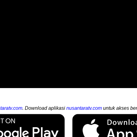
taratv.com
. Download aplikasi
nusantaratv.com
untuk akses ber