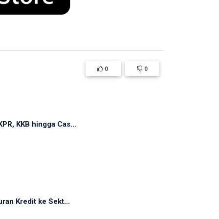
0
0
PR, KKB hingga Cas...
an Kredit ke Sekt...