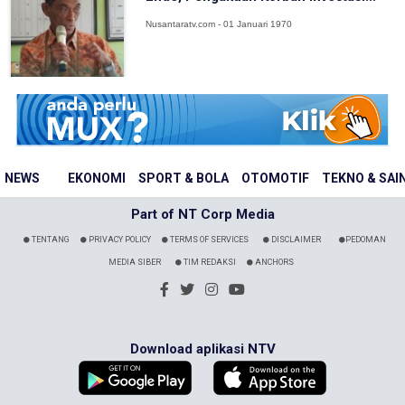
Nusantaratv.com - 01 Januari 1970
NEWS
EKONOMI
SPORT & BOLA
OTOMOTIF
TEKNO & SAI
Part of NT Corp Media
TENTANG
PRIVACY POLICY
TERMS OF SERVICES
DISCLAIMER
PEDOMAN
MEDIA SIBER
TIM REDAKSI
ANCHORS
Download aplikasi NTV