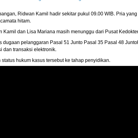
angan, Ridwan Kamil hadir sekitar pukul 09.00 WIB. Pria yang
camata hitam.
wan Kamil dan Lisa Mariana masih menunggu dari Pusat Kedokte
 dugaan pelanggaran Pasal 51 Junto Pasal 35 Pasal 48 Junto
 dan transaksi elektronik.
status hukum kasus tersebut ke tahap penyidikan.