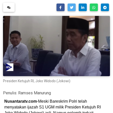
Presiden Ketujuh RI, Joko Widodo (Jokowi)
Penulis:
Ramses Manurung
Nusantaratv.com
-Meski Bareskrim Polri telah
menyatakan ijazah S1 UGM milik Presiden Ketujuh RI
Joko Widodo (Jokowi) asli. Namun polemik terkait