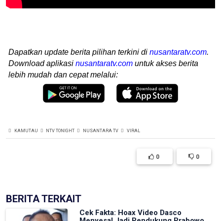
Dapatkan update berita pilihan terkini di
nusantaratv.com
.
Download aplikasi
nusantaratv.com
untuk akses berita
lebih mudah dan cepat melalui:
KAMUTAU
NTV TONIGHT
NUSANTARA TV
VIRAL
0
0
BERITA TERKAIT
Cek Fakta: Hoax Video Dasco
Menyesal Jadi Pendukung Prabowo