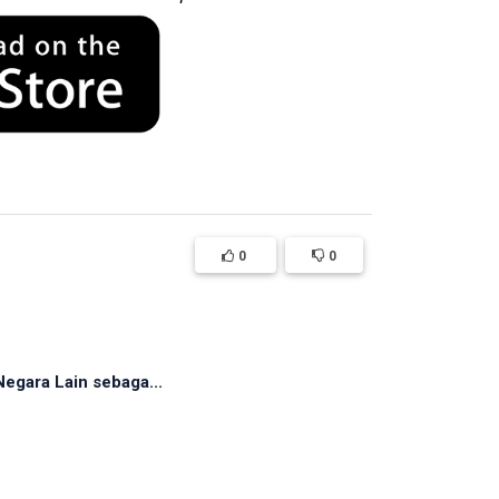
0
0
egara Lain sebaga...