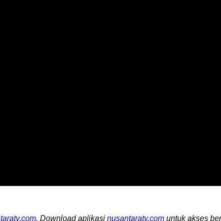
taratv.com
. Download aplikasi
nusantaratv.com
untuk akses ber