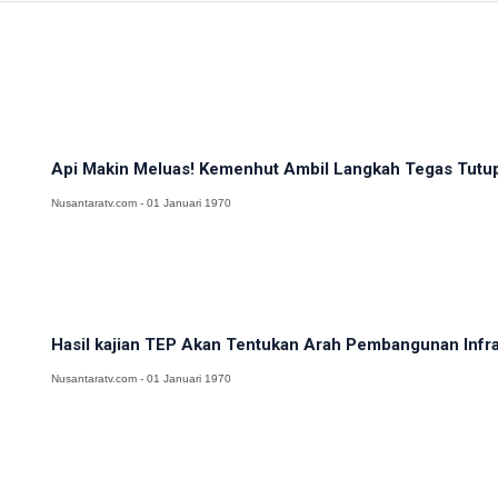
Api Makin Meluas! Kemenhut Ambil Langkah Tegas Tutup 
Nusantaratv.com - 01 Januari 1970
Hasil kajian TEP Akan Tentukan Arah Pembangunan Infra
Nusantaratv.com - 01 Januari 1970