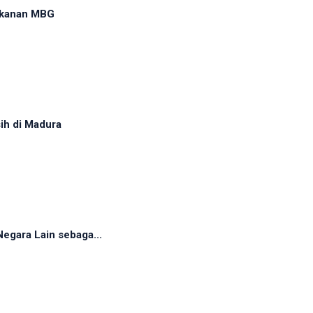
akanan MBG
sih di Madura
egara Lain sebaga...