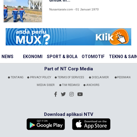
untuk In...
Nusantaratv.com - 01 Januari 1970
NEWS
EKONOMI
SPORT & BOLA
OTOMOTIF
TEKNO & SAI
Part of NT Corp Media
TENTANG
PRIVACY POLICY
TERMS OF SERVICES
DISCLAIMER
PEDOMAN
MEDIA SIBER
TIM REDAKSI
ANCHORS
Download aplikasi NTV