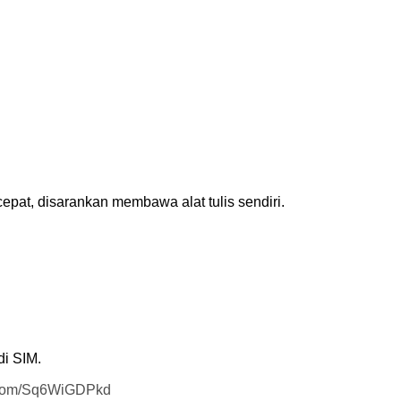
cepat, disarankan membawa alat tulis sendiri.
di SIM.
r.com/Sq6WiGDPkd