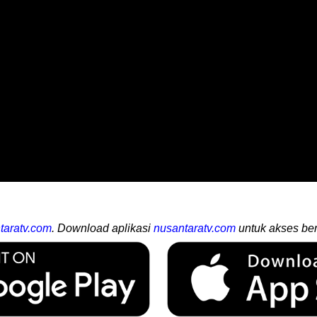
taratv.com
. Download aplikasi
nusantaratv.com
untuk akses ber