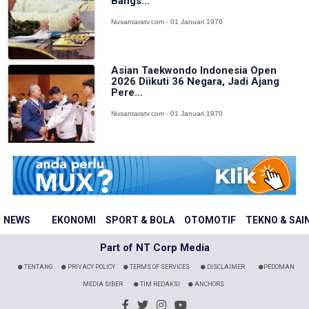
Bangs...
Nusantaratv.com - 01 Januari 1970
Asian Taekwondo Indonesia Open
2026 Diikuti 36 Negara, Jadi Ajang
Pere...
Nusantaratv.com - 01 Januari 1970
NEWS
EKONOMI
SPORT & BOLA
OTOMOTIF
TEKNO & SAI
Part of NT Corp Media
TENTANG
PRIVACY POLICY
TERMS OF SERVICES
DISCLAIMER
PEDOMAN
MEDIA SIBER
TIM REDAKSI
ANCHORS