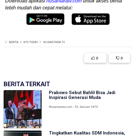
Download aplikasi
nusantaratv.com
untuk akses berita
lebih mudah dan cepat melalui:
BERITA
NTV TODAY
NUSANTARA TV
0
0
BERITA TERKAIT
Prabowo Sebut Bahlil Bisa Jadi
Inspirasi Generasi Muda
Nusantaratv.com - 01 Januari 1970
Tingkatkan Kualitas SDM Indonesia,