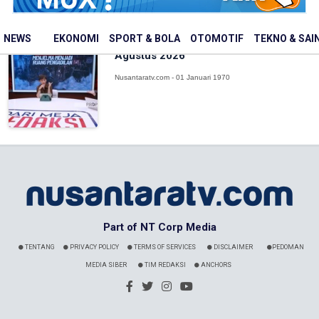
NEWS
EKONOMI
SPORT & BOLA
OTOMOTIF
TEKNO & SAI
Jadwal Program Nusantara TV Rabu 5
Agustus 2026
Nusantaratv.com - 01 Januari 1970
Part of NT Corp Media
TENTANG
PRIVACY POLICY
TERMS OF SERVICES
DISCLAIMER
PEDOMAN
MEDIA SIBER
TIM REDAKSI
ANCHORS