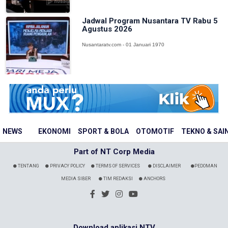
Jadwal Program Nusantara TV Rabu 5
Agustus 2026
Nusantaratv.com - 01 Januari 1970
NEWS
EKONOMI
SPORT & BOLA
OTOMOTIF
TEKNO & SAI
Part of NT Corp Media
TENTANG
PRIVACY POLICY
TERMS OF SERVICES
DISCLAIMER
PEDOMAN
MEDIA SIBER
TIM REDAKSI
ANCHORS
Download aplikasi NTV