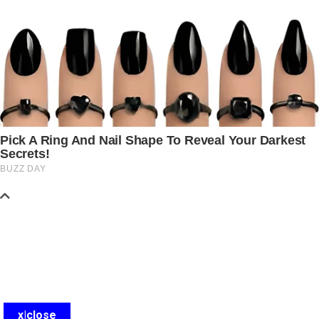
x|close