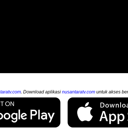
taratv.com
. Download aplikasi
nusantaratv.com
untuk akses ber