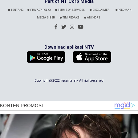
Part of NT Corp Media
TENTANG
PRIVACY POLICY
TERMS OF SERVICES
DISCLAIMER
PEDOMAN
MEDIA SIBER
TIM REDAKSI
ANCHORS
Download aplikasi NTV
Copyright @ 2022 nusantaratv. All right reserved