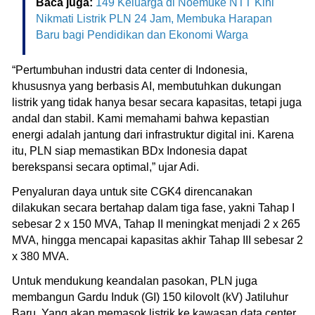
Baca juga:
149 Keluarga di Noemuke NTT Kini
Nikmati Listrik PLN 24 Jam, Membuka Harapan
Baru bagi Pendidikan dan Ekonomi Warga
“Pertumbuhan industri data center di Indonesia,
khususnya yang berbasis AI, membutuhkan dukungan
listrik yang tidak hanya besar secara kapasitas, tetapi juga
andal dan stabil. Kami memahami bahwa kepastian
energi adalah jantung dari infrastruktur digital ini. Karena
itu, PLN siap memastikan BDx Indonesia dapat
berekspansi secara optimal,” ujar Adi.
Penyaluran daya untuk site CGK4 direncanakan
dilakukan secara bertahap dalam tiga fase, yakni Tahap I
sebesar 2 x 150 MVA, Tahap II meningkat menjadi 2 x 265
MVA, hingga mencapai kapasitas akhir Tahap III sebesar 2
x 380 MVA.
Untuk mendukung keandalan pasokan, PLN juga
membangun Gardu Induk (GI) 150 kilovolt (kV) Jatiluhur
Baru. Yang akan memasok listrik ke kawasan data center