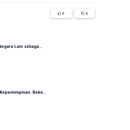
0
0
egara Lain sebaga...
Kepemimpinan: Beke...