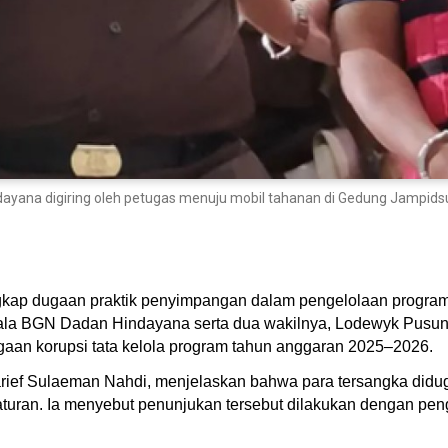
ayana digiring oleh petugas menuju mobil tahanan di Gedung Jampidsu
ap dugaan praktik penyimpangan dalam pengelolaan program 
la BGN Dadan Hindayana serta dua wakilnya, Lodewyk Pusung 
gaan korupsi tata kelola program tahun anggaran 2025–2026.
arief Sulaeman Nahdi, menjelaskan bahwa para tersangka did
uran. Ia menyebut penunjukan tersebut dilakukan dengan pengat