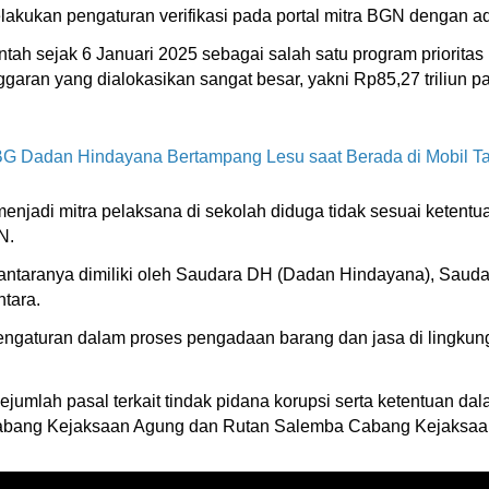
lakukan pengaturan verifikasi pada portal mitra BGN dengan ad
tah sejak 6 Januari 2025 sebagai salah satu program prioritas
ggaran yang dialokasikan sangat besar, yakni Rp85,27 triliun 
BG Dadan Hindayana Bertampang Lesu saat Berada di Mobil T
njadi mitra pelaksana di sekolah diduga tidak sesuai ketentua
N.
di antaranya dimiliki oleh Saudara DH (Dadan Hindayana), Sau
ntara.
gaturan dalam proses pengadaan barang dan jasa di lingku
ejumlah pasal terkait tindak pidana korupsi serta ketentuan d
abang Kejaksaan Agung dan Rutan Salemba Cabang Kejaksaan 