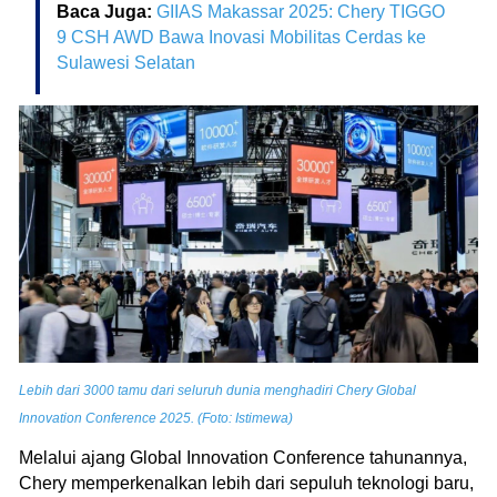
Baca Juga:
GIIAS Makassar 2025: Chery TIGGO
9 CSH AWD Bawa Inovasi Mobilitas Cerdas ke
Sulawesi Selatan
Lebih dari 3000 tamu dari seluruh dunia menghadiri Chery Global
Innovation Conference 2025. (Foto: Istimewa)
Melalui ajang Global Innovation Conference tahunannya,
Chery memperkenalkan lebih dari sepuluh teknologi baru,