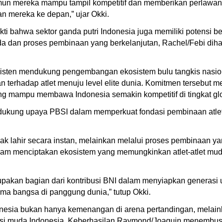
un mereka mampu tampil kompetitif dan memberikan perlawanan
n mereka ke depan,” ujar Okki.
i bahwa sektor ganda putri Indonesia juga memiliki potensi b
uda dan proses pembinaan yang berkelanjutan, Rachel/Febi dih
sisten mendukung pengembangan ekosistem bulu tangkis nasiona
erhadap atlet menuju level elite dunia. Komitmen tersebut me
 mampu membawa Indonesia semakin kompetitif di tingkat glo
kung upaya PBSI dalam memperkuat fondasi pembinaan atlet n
dak lahir secara instan, melainkan melalui proses pembinaan ya
lam menciptakan ekosistem yang memungkinkan atlet-atlet mu
akan bagian dari kontribusi BNI dalam menyiapkan generasi 
ma bangsa di panggung dunia,” tutup Okki.
Indonesia bukan hanya kemenangan di arena pertandingan, melain
i muda Indonesia. Keberhasilan Raymond/Joaquin menembus fi