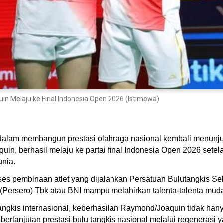
n Melaju ke Final Indonesia Open 2026 (Istimewa)
dalam membangun prestasi olahraga nasional kembali menunju
uin, berhasil melaju ke partai final Indonesia Open 2026 se
unia.
ses pembinaan atlet yang dijalankan Persatuan Bulutangkis S
Persero) Tbk atau BNI mampu melahirkan talenta-talenta muda y
tangkis internasional, keberhasilan Raymond/Joaquin tidak ha
berlanjutan prestasi bulu tangkis nasional melalui regeneras