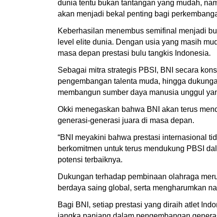
dunia tentu bukan tantangan yang mudah, nam
akan menjadi bekal penting bagi perkembanga
Keberhasilan menembus semifinal menjadi bukt
level elite dunia. Dengan usia yang masih m
masa depan prestasi bulu tangkis Indonesia.
Sebagai mitra strategis PBSI, BNI secara kon
pengembangan talenta muda, hingga dukungan t
membangun sumber daya manusia unggul yang
Okki menegaskan bahwa BNI akan terus mendu
generasi-generasi juara di masa depan.
“BNI meyakini bahwa prestasi internasional ti
berkomitmen untuk terus mendukung PBSI da
potensi terbaiknya.
Dukungan terhadap pembinaan olahraga merup
berdaya saing global, serta mengharumkan na
Bagi BNI, setiap prestasi yang diraih atlet 
jangka panjang dalam pengembangan generas