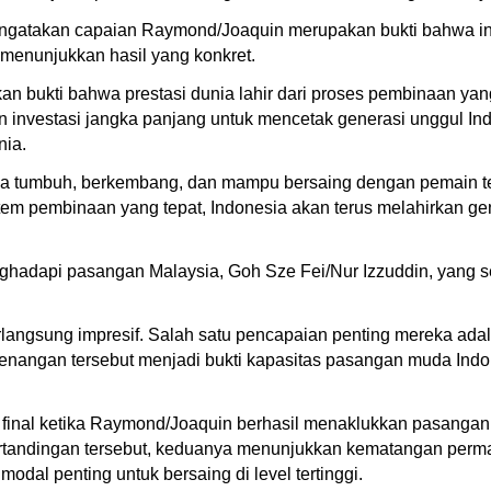
ngatakan capaian Raymond/Joaquin merupakan bukti bahwa in
menunjukkan hasil yang konkret.
bukti bahwa prestasi dunia lahir dari proses pembinaan yang k
 investasi jangka panjang untuk mencetak generasi unggul In
ia.
sia tumbuh, berkembang, dan mampu bersaing dengan pemain ter
 pembinaan yang tepat, Indonesia akan terus melahirkan gener
nghadapi pasangan Malaysia, Goh Sze Fei/Nur Izzuddin, yan
rlangsung impresif. Salah satu pencapaian penting mereka ad
enangan tersebut menjadi bukti kapasitas pasangan muda Indo
t final ketika Raymond/Joaquin berhasil menaklukkan pasanga
 pertandingan tersebut, keduanya menunjukkan kematangan per
modal penting untuk bersaing di level tertinggi.