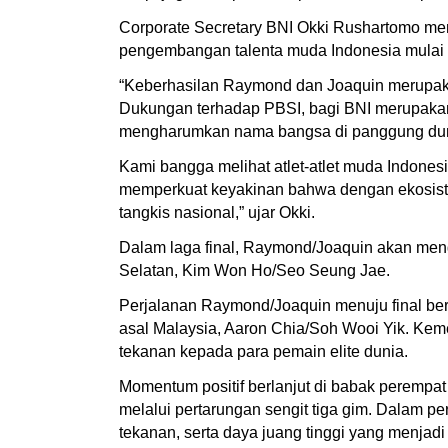
Corporate Secretary BNI Okki Rushartomo me
pengembangan talenta muda Indonesia mulai 
“Keberhasilan Raymond dan Joaquin merupakan 
Dukungan terhadap PBSI, bagi BNI merupakan
mengharumkan nama bangsa di panggung dun
Kami bangga melihat atlet-atlet muda Indone
memperkuat keyakinan bahwa dengan ekosistem
tangkis nasional,” ujar Okki.
Dalam laga final, Raymond/Joaquin akan me
Selatan, Kim Won Ho/Seo Seung Jae.
Perjalanan Raymond/Joaquin menuju final be
asal Malaysia, Aaron Chia/Soh Wooi Yik. Kem
tekanan kepada para pemain elite dunia.
Momentum positif berlanjut di babak perempa
melalui pertarungan sengit tiga gim. Dalam
tekanan, serta daya juang tinggi yang menjadi 