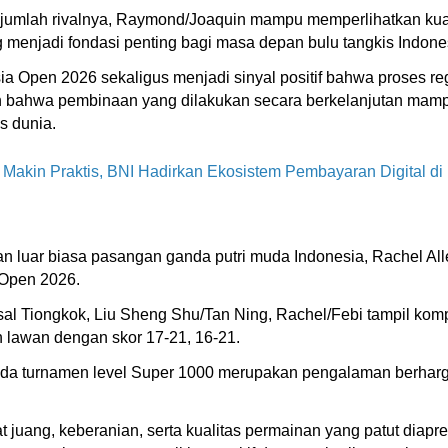
sejumlah rivalnya, Raymond/Joaquin mampu memperlihatkan kual
ng menjadi fondasi penting bagi masa depan bulu tangkis Indone
a Open 2026 sekaligus menjadi sinyal positif bahwa proses r
kan bahwa pembinaan yang dilakukan secara berkelanjutan mamp
s dunia.
akin Praktis, BNI Hadirkan Ekosistem Pembayaran Digital di 
n luar biasa pasangan ganda putri muda Indonesia, Rachel All
 Open 2026.
al Tiongkok, Liu Sheng Shu/Tan Ning, Rachel/Febi tampil komp
 lawan dengan skor 17-21, 16-21.
pada turnamen level Super 1000 merupakan pengalaman berha
 juang, keberanian, serta kualitas permainan yang patut diap