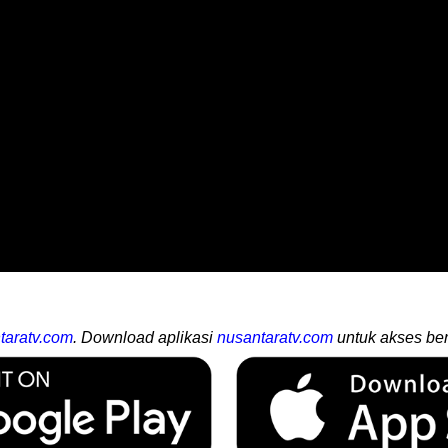
taratv.com
. Download aplikasi
nusantaratv.com
untuk akses ber