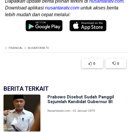
Dapatkan update berita pilihan terkini di
nusantaratv.com
.
Download aplikasi
nusantaratv.com
untuk akses berita
lebih mudah dan cepat melalui:
FINANCIAL
NUSANTARA TV
0
0
BERITA TERKAIT
Prabowo Disebut Sudah Panggil
Sejumlah Kandidat Gubernur BI
Nusantaratv.com - 01 Januari 1970