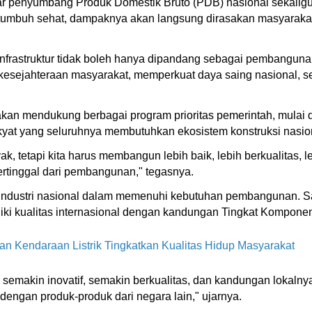
besar penyumbang Produk Domestik Bruto (PDB) nasional sekalig
ini tumbuh sehat, dampaknya akan langsung dirasakan masyarak
astruktur tidak boleh hanya dipandang sebagai pembangunan f
 kesejahteraan masyarakat, memperkuat daya saing nasional, 
akan mendukung berbagai program prioritas pemerintah, mulai d
akyat yang seluruhnya membutuhkan ekosistem konstruksi nasion
ak, tetapi kita harus membangun lebih baik, lebih berkualitas
tertinggal dari pembangunan," tegasnya.
ndustri nasional dalam memenuhi kebutuhan pembangunan. Sa
iki kualitas internasional dengan kandungan Tingkat Kompone
 Kendaraan Listrik Tingkatkan Kualitas Hidup Masyarakat
emakin inovatif, semakin berkualitas, dan kandungan lokalnya 
engan produk-produk dari negara lain," ujarnya.