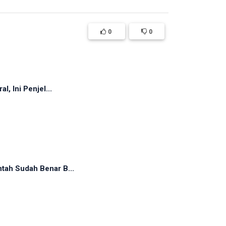
0
0
, Ini Penjel...
tah Sudah Benar B...