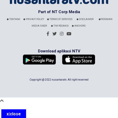
Part of NT Corp Media
TENTANG
PRIVACY POLICY
TERMS OF SERVICES
DISCLAIMER
PEDOMAN
MEDIA SIBER
TIM REDAKSI
ANCHORS
Download aplikasi NTV
Copyright @ 2022 nusantaratv. All right reserved
x|close