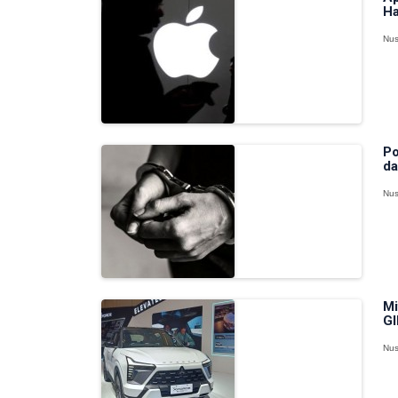
Ha
Nus
Po
da
Nus
Mi
GI
Nus