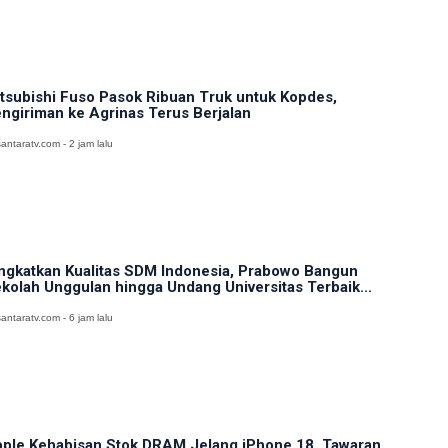
tsubishi Fuso Pasok Ribuan Truk untuk Kopdes,
ngiriman ke Agrinas Terus Berjalan
antaratv.com - 2 jam lalu
ngkatkan Kualitas SDM Indonesia, Prabowo Bangun
kolah Unggulan hingga Undang Universitas Terbaik...
antaratv.com - 6 jam lalu
ple Kehabisan Stok DRAM Jelang iPhone 18, Tawaran