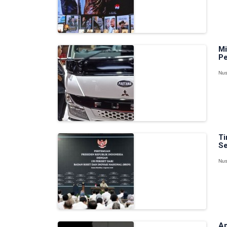
Mi
Pe
Nus
Ti
Se
Nus
Ap