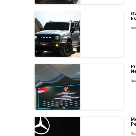
GW
Ek
Nus
Pr
Ne
Nus
Me
Pe
Nus