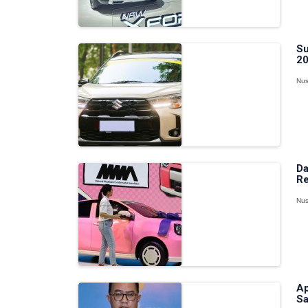
Su
20
Nus
Da
Re
Nus
Ap
Sa