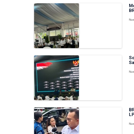
Mo
BR
Nus
So
Sa
Nus
BR
LP
Nus