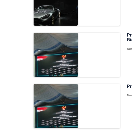
Pr
Bi
Nus
Pr
Nus