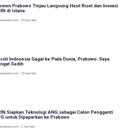
men Prabowo Tinjau Langsung Hasil Riset dan Inovasi
IN di Istana
antaratv.com - 23 jam lalu
roti Indonesia Gagal ke Piala Dunia, Prabowo: Saya
ngat Sedih
antaratv.com - 23 jam lalu
IN Siapkan Teknologi ANG sebagai Calon Pengganti
G untuk Dipaparkan ke Prabowo
antaratv.com - 1 hari lalu