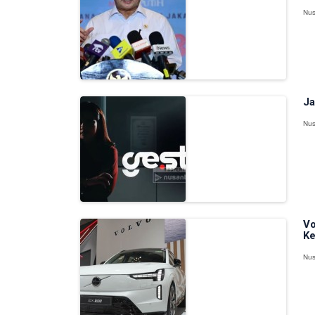
Nus
Ja
Nus
Vo
Ke
Nus