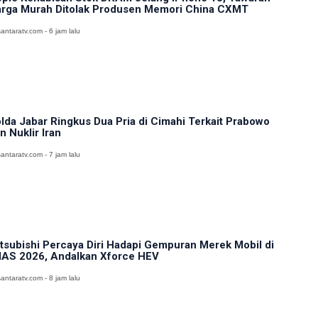
rga Murah Ditolak Produsen Memori China CXMT
antaratv.com - 6 jam lalu
lda Jabar Ringkus Dua Pria di Cimahi Terkait Prabowo
n Nuklir Iran
antaratv.com - 7 jam lalu
tsubishi Percaya Diri Hadapi Gempuran Merek Mobil di
IAS 2026, Andalkan Xforce HEV
antaratv.com - 8 jam lalu