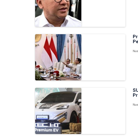
Pr
Pe
Nus
SU
Pr
Nus