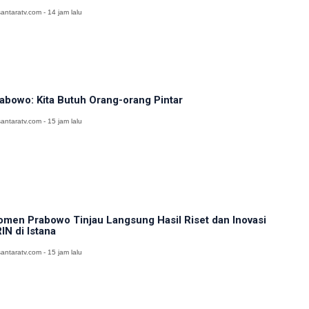
antaratv.com - 14 jam lalu
abowo: Kita Butuh Orang-orang Pintar
antaratv.com - 15 jam lalu
men Prabowo Tinjau Langsung Hasil Riset dan Inovasi
IN di Istana
antaratv.com - 15 jam lalu