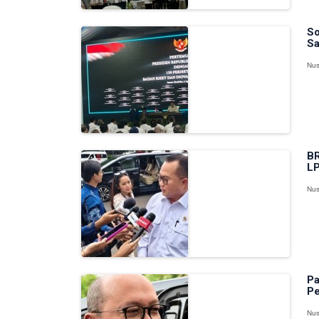
So
Sa
Nus
BR
LP
Nus
Pa
Pe
Nus