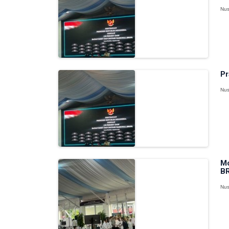
Nus
Pr
Nus
Mo
BR
Nus