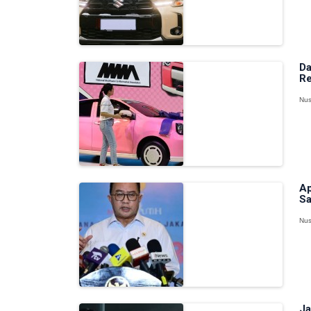
Da
Re
Nus
Ap
Sa
Nus
Ja