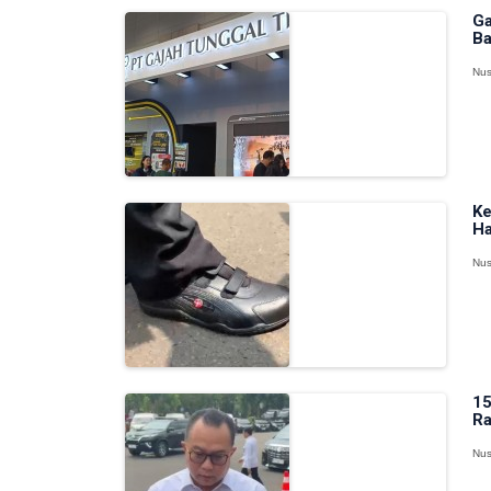
Ga
Ba
Nus
Ke
Ha
Nus
15
Ra
Nus