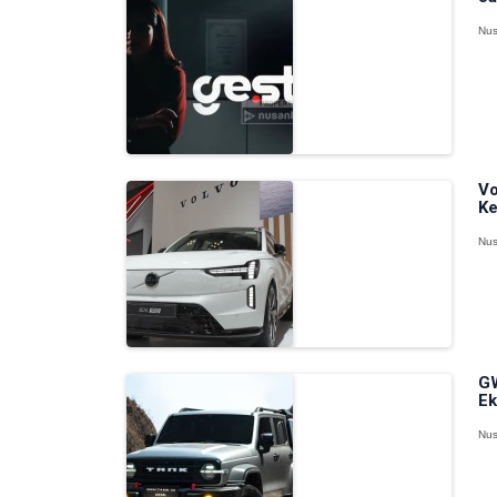
Nus
Vo
Ke
Nus
GW
Ek
Nus