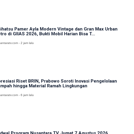
ihatsu Pamer Ayla Modern Vintage dan Gran Max Urban
tro di GIIAS 2026, Bukti Mobil Harian Bisa T...
antaratv.com - 2 jam lalu
resiasi Riset BRIN, Prabowo Soroti Inovasi Pengelolaan
mpah hingga Material Ramah Lingkungan
antaratv.com - 6 jam lalu
dwal Program Nusantara TV Jumat 7 Agustus 2026