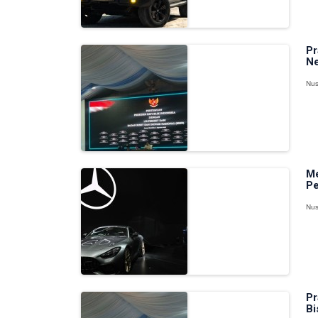
Pr
Ne
Nus
Me
Pe
Nus
Pr
Bi