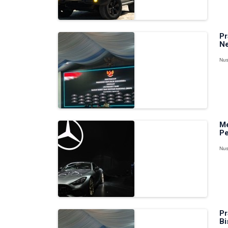
Pr
Ne
Nus
Me
Pe
Nus
Pr
Bi