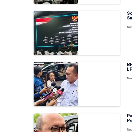
So
Sa
Nus
BR
LP
Nus
Pa
Pe
Nus