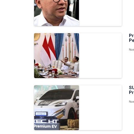
Pr
Pe
Nus
SU
Pr
Nus