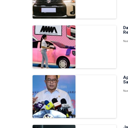
Da
Re
Nus
Ap
Sa
Nus
Ja