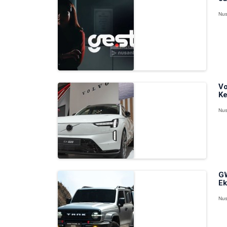
Nus
Vo
Ke
Nus
GW
Ek
Nus