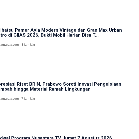
ihatsu Pamer Ayla Modern Vintage dan Gran Max Urban
tro di GIIAS 2026, Bukti Mobil Harian Bisa T...
antaratv.com - 3 jam lalu
resiasi Riset BRIN, Prabowo Soroti Inovasi Pengelolaan
mpah hingga Material Ramah Lingkungan
antaratv.com - 7 jam lalu
dwal Program Nusantara TV Jumat 7 Agustus 2026