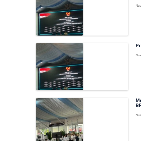
Nus
Pr
Nus
Mo
BR
Nus