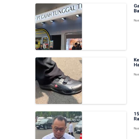
Ga
Ba
Nus
Ke
Ha
Nus
15
Ra
Nus