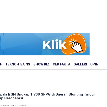
F
TEKNO & SAINS
SHOW BIZ
CEK FAKTA
GALLERI
OPINI
pala BGN Ungkap 1.700 SPPG di Daerah Stunting Tinggi
ap Beroperasi
antaratv.com - 1 hari lalu