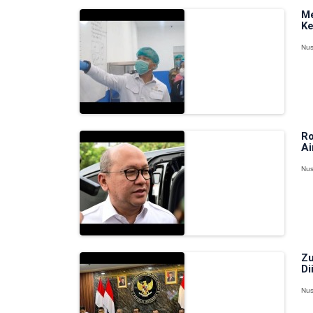
Me
Ke
Nus
Ro
Ai
Nus
Zu
Di
Nus