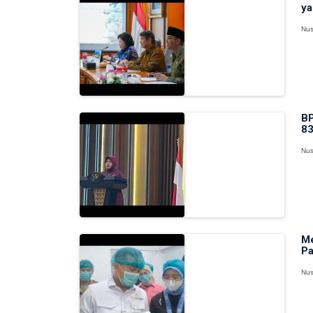
ya
Nus
BP
83
Nus
Me
Pa
Nus