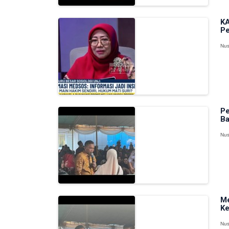
KA
Pe
Nus
Pe
Ba
Nus
Me
Ke
Nus