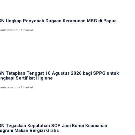
N Ungkap Penyebab Dugaan Keracunan MBG di Papua
antaratv.com - 1 hari lalu
N Tetapkan Tenggat 10 Agustus 2026 bagi SPPG untuk
ngkapi Sertifikat Higiene
antaratv.com - 1 hari lalu
N Tegaskan Kepatuhan SOP Jadi Kunci Keamanan
ogram Makan Bergizi Gratis