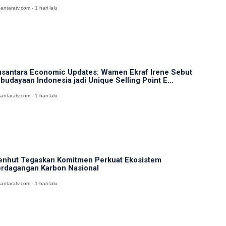
antaratv.com - 1 hari lalu
santara Economic Updates: Wamen Ekraf Irene Sebut
budayaan Indonesia jadi Unique Selling Point E...
antaratv.com - 1 hari lalu
nhut Tegaskan Komitmen Perkuat Ekosistem
rdagangan Karbon Nasional
antaratv.com - 1 hari lalu