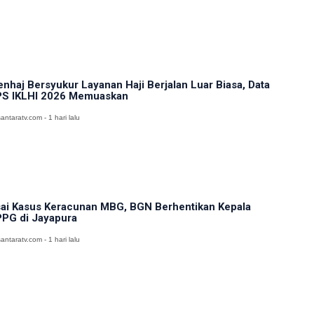
nhaj Bersyukur Layanan Haji Berjalan Luar Biasa, Data
S IKLHI 2026 Memuaskan
antaratv.com - 1 hari lalu
ai Kasus Keracunan MBG, BGN Berhentikan Kepala
PG di Jayapura
antaratv.com - 1 hari lalu