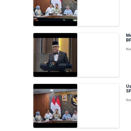
Me
BP
Nus
Us
SP
Nus