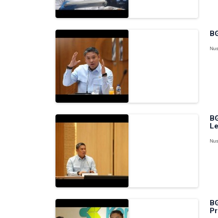
BG
Nus
BG
Le
Nus
BG
Pr