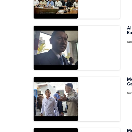
AH
Ka
Nus
Me
Ga
Nus
Me