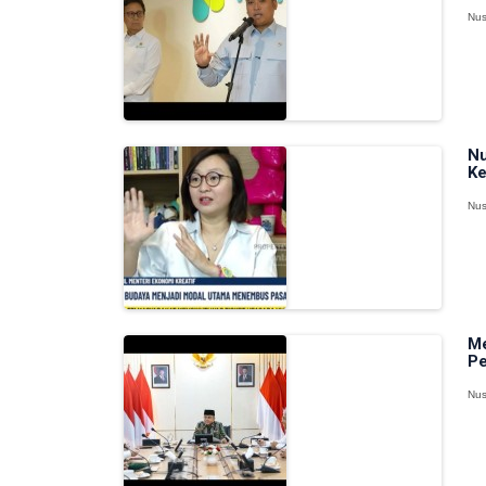
Nus
Nu
Ke
Nus
Me
Pe
Nus