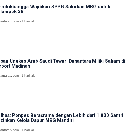
ndukbangga Wajibkan SPPG Salurkan MBG untuk
lompok 3B
antaratv.com - 1 hari lalu
san Ungkap Arab Saudi Tawari Danantara Miliki Saham di
rport Madinah
antaratv.com - 1 hari lalu
lhas: Ponpes Berasrama dengan Lebih dari 1.000 Santri
izinkan Kelola Dapur MBG Mandiri
antaratv.com - 1 hari lalu