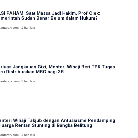
SI PAHAM: Saat Massa Jadi Hakim, Prof Ciek:
merintah Sudah Benar Belum dalam Hukum?
antaratv.com - 1 hari lalu
rluas Jangkauan Gizi, Menteri Wihaji Beri TPK Tugas
ru Distribusikan MBG bagi 3B
antaratv.com - 1 hari lalu
nteri Wihaji Takjub dengan Antusiasme Pendamping
luarga Rentan Stunting di Bangka Belitung
antaratv.com - 1 hari lalu