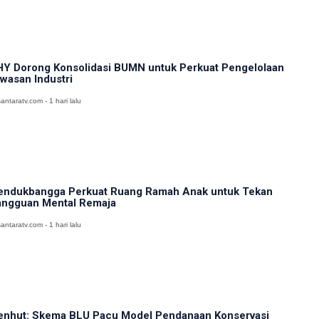
Y Dorong Konsolidasi BUMN untuk Perkuat Pengelolaan
wasan Industri
antaratv.com - 1 hari lalu
ndukbangga Perkuat Ruang Ramah Anak untuk Tekan
ngguan Mental Remaja
antaratv.com - 1 hari lalu
nhut: Skema BLU Pacu Model Pendanaan Konservasi