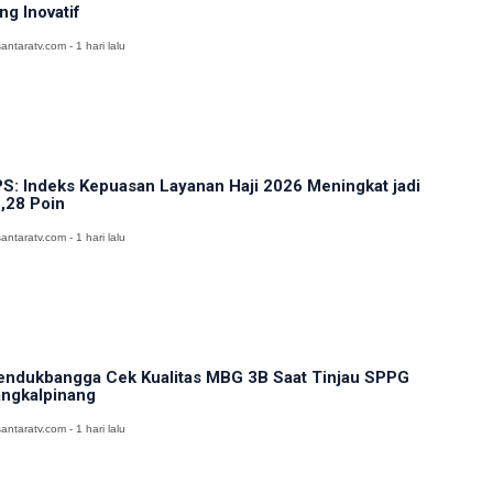
ng Inovatif
antaratv.com - 1 hari lalu
S: Indeks Kepuasan Layanan Haji 2026 Meningkat jadi
,28 Poin
antaratv.com - 1 hari lalu
ndukbangga Cek Kualitas MBG 3B Saat Tinjau SPPG
ngkalpinang
antaratv.com - 1 hari lalu