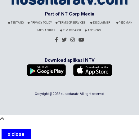
Part of NT Corp Media
TENTANG
PRIVACY POLICY
TERMS OF SERVICES
DISCLAIMER
PEDOMAN
MEDIA SIBER
TIM REDAKSI
ANCHORS
Download aplikasi NTV
Copyright @ 2022 nusantaratv. All right reserved
x|close