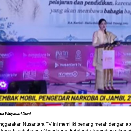
ica Widyasari Dewi
nggarakan Nusantara TV ini memiliki benang merah dengan apa 
kan kepada sahabatnya Abendanon di Belanda, kemudian dikompi