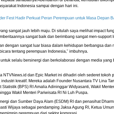
syarakat Indonesia sampai dengan hari ini.
ader Fest Hadir Perkuat Peran Perempuan untuk Masa Depan 
era yang sangat jauh lebih maju. Di situlah saya melihat impact fun
emberitaannya sangat baik dan berimbang sangat men-support I
eran dengan sangat luar biasa dalam kehidupan berbangsa dan
rbicara tentang perempuan Indonesia," imbuhnya.
untuk selalu bersinergi dan berkolaborasi dengan media yang
 NTVNews.id dan Epic Market ini dihadiri oleh sederet tokoh p
 industri kreatif. Mereka adalah Founder Nusantara TV Lina 
 Statistik (BPS) RI Amalia Adininggar Widyasanti, Wakil Mente
hingga Wakil Menteri Pariwisata RI Ni Luh Puspa.
i Energi dan Sumber Daya Alam (ESDM) RI dan penasihat Dharm
asti Wijaya sebagai pendamping Jaksa Agung RI, Ketua Umum A
pemimpin perempuan dari sektor korporasi.