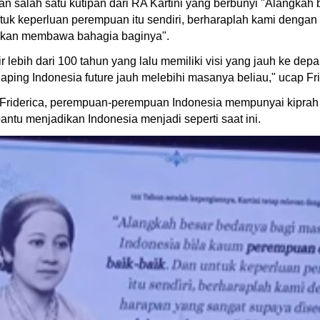
n salah satu kutipan dari RA Kartini yang berbunyi "Alangkah
ntuk keperluan perempuan itu sendiri, berharaplah kami denga
g akan membawa bahagia baginya".
lahir lebih dari 100 tahun yang lalu memiliki visi yang jauh ke 
ing Indonesia future jauh melebihi masanya beliau," ucap Fri
iderica, perempuan-perempuan Indonesia mempunyai kiprah 
tu menjadikan Indonesia menjadi seperti saat ini.